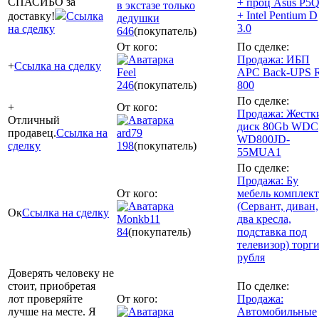
СПАСИБО за
+ проц Asus P5
в экстазе только
+ Intel Pentium D
доставку!
Ссылка
дедушки
3.0
на сделку
646
(покупатель)
От кого:
По сделке:
Продажа: ИБП
+
Ссылка на сделку
Feel
APC Back-UPS 
246
(покупатель)
800
По сделке:
+
От кого:
Продажа: Жестк
Отличный
диск 80Gb WDC
продавец.
Ссылка на
ard79
WD800JD-
сделку
198
(покупатель)
55MUA1
По сделке:
Продажа: Бу
От кого:
мебель комплек
(Сервант, диван,
Ок
Ссылка на сделку
Monkb11
два кресла,
84
(покупатель)
подставка под
телевизор) торги
рубля
Доверять человеку не
стоит, приобретая
По сделке:
лот проверяйте
От кого:
Продажа:
лучше на месте. Я
Автомобильные