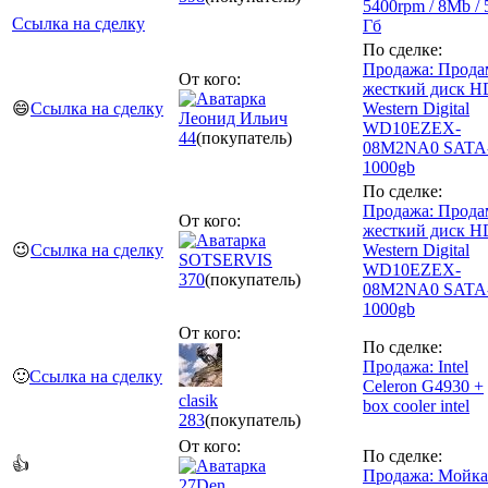
5400rpm / 8Mb / 
Ссылка на сделку
Гб
По сделке:
Продажа: Прода
От кого:
жесткий диск 
😄
Ссылка на сделку
Western Digital
Леонид Ильич
WD10EZEX-
44
(покупатель)
08M2NA0 SATA-
1000gb
По сделке:
Продажа: Прода
От кого:
жесткий диск 
😉
Ссылка на сделку
Western Digital
SOTSERVIS
WD10EZEX-
370
(покупатель)
08M2NA0 SATA-
1000gb
От кого:
По сделке:
Продажа: Intel
🙂
Ссылка на сделку
Celeron G4930 +
clasik
box cooler intel
283
(покупатель)
От кого:
По сделке:
👍
Продажа: Мойка
27Den