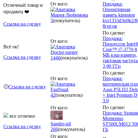
От кого:
Продажа:
Отличный товар и
Оперативная
продавец ❤️
Мария Любимова
память kingston
5
(покупатель)
kvr1333d3n9k2/8
Ссылка на сделку
8гигов
По сделке:
Продажа:
От кого:
Процессор Intel
Всё ок!
Core™ i7-3770 8
Doctor-surger
МБ кэш-памяти,
Ссылка на сделку
1446
(покупатель)
тактовая частота
3,90 ГГц
По сделке:
От кого:
Продажа:
материнская пла
🙂
Ссылка на сделку
FastSnail
Asus P5LD2 Del
42
(покупатель)
+ Intel Pentium D
3.0
По сделке:
От кого:
Продажа: Seagat
все отлично
Momentus
Sandro-nil
ST500LM012 50
Ссылка на сделку
266
(покупатель)
ГБ
От кого: