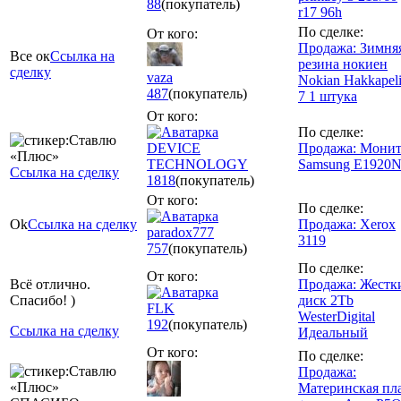
88
(покупатель)
r17 96h
По сделке:
От кого:
Продажа: Зимня
Все ок
Ссылка на
резина нокиен
сделку
vaza
Nokian Hakkapelii
487
(покупатель)
7 1 штука
От кого:
По сделке:
DEVICE
Продажа: Мони
TECHNOLOGY
Samsung E1920
Ссылка на сделку
1818
(покупатель)
От кого:
По сделке:
Ok
Ссылка на сделку
Продажа: Xerox
paradox777
3119
757
(покупатель)
По сделке:
От кого:
Всё отлично.
Продажа: Жестк
Спасибо! )
диск 2Tb
FLK
WesterDigital
192
(покупатель)
Ссылка на сделку
Идеальный
От кого:
По сделке:
Продажа:
Материнская пл