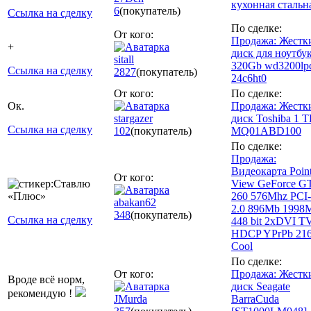
кухонная стальн
6
(покупатель)
Ссылка на сделку
По сделке:
От кого:
Продажа: Жестк
+
диск для ноутбу
sitall
320Gb wd3200lp
Ссылка на сделку
2827
(покупатель)
24c6ht0
От кого:
По сделке:
Ок.
Продажа: Жестк
stargazer
диск Toshiba 1 
Ссылка на сделку
102
(покупатель)
MQ01ABD100
По сделке:
Продажа:
Видеокарта Point
От кого:
View GeForce G
260 576Mhz PCI
abakan62
2.0 896Mb 1998
348
(покупатель)
Ссылка на сделку
448 bit 2xDVI T
HDCP YPrPb 21
Cool
По сделке:
От кого:
Продажа: Жестк
Вроде всё норм,
диск Seagate
рекомендую !
JMurda
BarraCuda