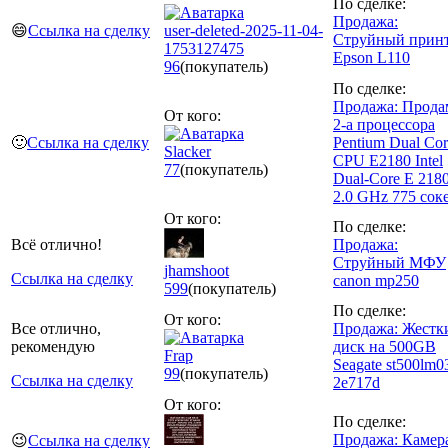
По сделке:
Продажа:
😄
Ссылка на сделку
user-deleted-2025-11-04-
Струйный прин
1753127475
Epson L110
96
(покупатель)
По сделке:
Продажа: Прода
От кого:
2-а процессора
🙂
Ссылка на сделку
Pentium Dual Cor
Slacker
CPU E2180 Intel
77
(покупатель)
Dual-Core E 218
2.0 GHz 775 сок
От кого:
По сделке:
Всё отлично!
Продажа:
Струйный МФУ
jhamshoot
Ссылка на сделку
canon mp250
599
(покупатель)
По сделке:
От кого:
Все отлично,
Продажа: Жестк
рекомендую
диск на 500GB
Frap
Seagate st500lm0
99
(покупатель)
Ссылка на сделку
2e717d
От кого:
По сделке:
Продажа: Камер
😉
Ссылка на сделку