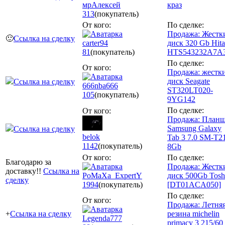
мрАлексей
краз
313
(покупатель)
От кого:
По сделке:
Продажа: Жестк
🙂
Ссылка на сделку
carter94
диск 320 Gb Hita
81
(покупатель)
HTS543232A7A
По сделке:
От кого:
Продажа: жестк
диск Seagate
Ссылка на сделку
666nba666
ST320LT020-
105
(покупатель)
9YG142
По сделке:
От кого:
Продажа: Планш
Samsung Galaxy
Ссылка на сделку
belok
Tab 3 7.0 SM-T2
1142
(покупатель)
8Gb
От кого:
По сделке:
Благодарю за
Продажа: Жестк
доставку!!
Ссылка на
PoMaXa_ExpertY
диск 500Gb Tosh
сделку
1994
(покупатель)
[DT01ACA050]
По сделке:
От кого:
Продажа: Летня
+
Ссылка на сделку
резина michelin
Legenda777
primacy 3 215/60