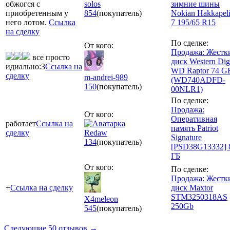
обжогся с
solos
зимние шины
приобретенным у
854
(покупатель)
Nokian Hakkapelii
него лотом.
Ссылка
7 195/65 R15
на сделку
По сделке:
От кого:
Продажа: Жестк
все просто
диск Western Digi
идиально:3
Ссылка на
WD Raptor 74 G
сделку
m-andrei-989
(WD740ADFD-
150
(покупатель)
00NLR1)
По сделке:
Продажа:
От кого:
Оперативная
работает
Ссылка на
память Patriot
сделку
Redaw
Signature
134
(покупатель)
[PSD38G13332] 
ГБ
От кого:
По сделке:
Продажа: Жестк
+
Ссылка на сделку
диск Maxtor
STM3250318AS
X4meleon
250Gb
545
(покупатель)
Следующие 50 отзывов →