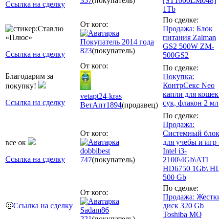
357
(покупатель)
[ST1000LM048]
Ссылка на сделку
1Tb
По сделке:
От кого:
Продажа: Блок
питания Zalman
Покупатель 2014 года
GS2 500W ZM-
823
(покупатель)
Ссылка на сделку
500GS2
От кого:
По сделке:
Благодарим за
Покупка:
КонтрСекс Neo
покупку!
капли для кошек
vetapt24-kras
Ссылка на сделку
сук, флакон 2 мл
ВетАпт
1894
(продавец)
По сделке:
Продажа:
От кого:
Системный бло
для учебы и игр 
все ок
dobbibest
Intel i3-
Ссылка на сделку
747
(покупатель)
2100\4Gb\ATI
HD6750 1Gb\ H
500 Gb
По сделке:
От кого:
Продажа: Жестк
🙂
Ссылка на сделку
диск 320 Gb
Sadam86
Toshiba MQ
221
(покупатель)