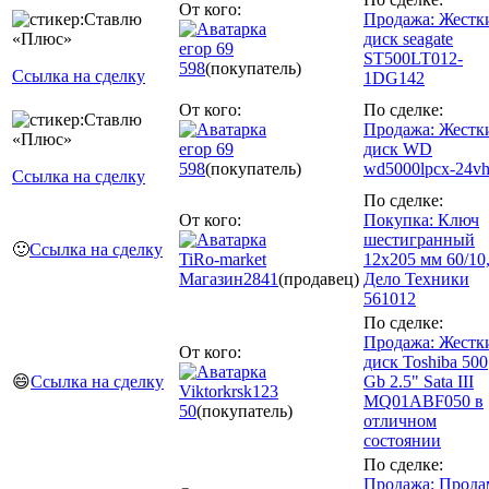
От кого:
Продажа: Жестк
диск seagate
егор 69
ST500LT012-
598
(покупатель)
Ссылка на сделку
1DG142
От кого:
По сделке:
Продажа: Жестк
егор 69
диск WD
598
(покупатель)
wd5000lpcx-24vh
Ссылка на сделку
По сделке:
От кого:
Покупка: Ключ
шестигранный
🙂
Ссылка на сделку
TiRo-market
12х205 мм 60/10
Магазин
2841
(продавец)
Дело Техники
561012
По сделке:
Продажа: Жестк
От кого:
диск Toshiba 500
😄
Ссылка на сделку
Gb 2.5" Sata III
Viktorkrsk123
MQ01ABF050 в
50
(покупатель)
отличном
состоянии
По сделке:
Продажа: Прода