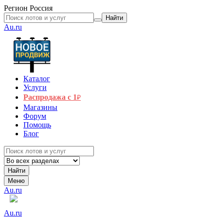
Регион
Россия
Найти
Au.ru
Каталог
Услуги
Распродажа с 1
₽
Магазины
Форум
Помощь
Блог
Найти
Меню
Au.ru
Au.ru