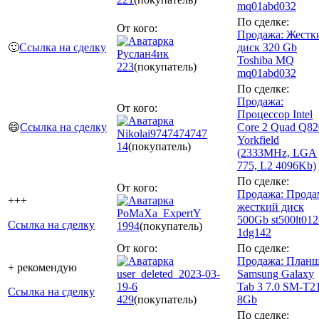
mq01abd032
По сделке:
От кого:
Продажа: Жестк
🙂
Ссылка на сделку
диск 320 Gb
Руслан4ик
Toshiba MQ
223
(покупатель)
mq01abd032
По сделке:
Продажа:
От кого:
Процессор Intel
😄
Ссылка на сделку
Core 2 Quad Q82
Nikolai9747474747
Yorkfield
14
(покупатель)
(2333MHz, LGA
775, L2 4096Kb)
По сделке:
От кого:
Продажа: Прода
+++
жесткий диск
PoMaXa_ExpertY
500Gb st500lt012
Ссылка на сделку
1994
(покупатель)
1dg142
От кого:
По сделке:
Продажа: Планш
+ рекомендую
user_deleted_2023-03-
Samsung Galaxy
19-6
Tab 3 7.0 SM-T2
Ссылка на сделку
429
(покупатель)
8Gb
По сделке: