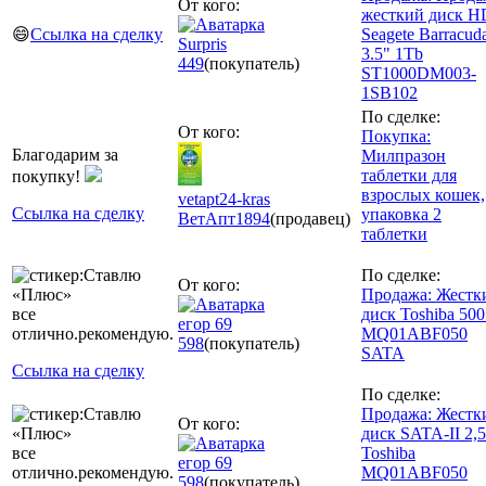
От кого:
жесткий диск 
😄
Ссылка на сделку
Seagete Barracud
Surpris
3.5" 1Tb
449
(покупатель)
ST1000DM003-
1SB102
По сделке:
От кого:
Покупка:
Благодарим за
Милпразон
таблетки для
покупку!
взрослых кошек,
vetapt24-kras
Ссылка на сделку
упаковка 2
ВетАпт
1894
(продавец)
таблетки
По сделке:
От кого:
Продажа: Жестк
все
диск Toshiba 500
егор 69
отлично.рекомендую.
MQ01ABF050
598
(покупатель)
SATA
Ссылка на сделку
По сделке:
Продажа: Жестк
От кого:
диск SATA-II 2,5
все
Toshiba
егор 69
отлично.рекомендую.
MQ01ABF050
598
(покупатель)