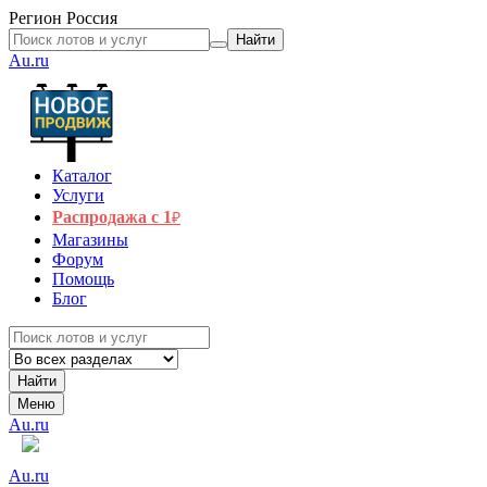
Регион
Россия
Найти
Au.ru
Каталог
Услуги
Распродажа с 1
₽
Магазины
Форум
Помощь
Блог
Найти
Меню
Au.ru
Au.ru