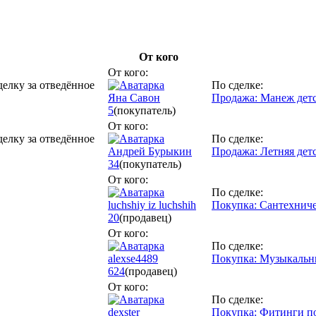
От кого
От кого:
делку за отведённое
По сделке:
Яна Савон
Продажа: Манеж дет
5
(покупатель)
От кого:
делку за отведённое
По сделке:
Андрей Бурыкин
Продажа: Летняя детс
34
(покупатель)
От кого:
По сделке:
luchshiy iz luchshih
Покупка: Сантехнич
20
(продавец)
От кого:
По сделке:
alexse4489
Покупка: Музыкальн
624
(продавец)
От кого:
По сделке:
dexster
Покупка: Фитинги п