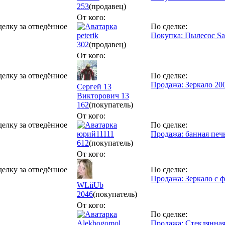
253
(продавец)
От кого:
делку за отведённое
По сделке:
peterik
Покупка: Пылесос S
302
(продавец)
От кого:
делку за отведённое
По сделке:
Продажа: Зеркало 20
Сергей 13
Викторович 13
162
(покупатель)
От кого:
делку за отведённое
По сделке:
юрий11111
Продажа: банная печ
612
(покупатель)
От кого:
делку за отведённое
По сделке:
Продажа: Зеркало с 
WLiiUb
2046
(покупатель)
От кого:
По сделке:
Alekbogomol
Продажа: Стеклянная