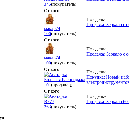
345
(покупатель)
От кого:
По сделке:
Продажа: Зеркало с 
макар74
100
(покупатель)
От кого:
По сделке:
Продажа: Зеркало с 
макар74
100
(покупатель)
От кого:
По сделке:
Покупка: Новый набо
Большая Распродажа
электроинструментов
101
(продавец)
От кого:
По сделке:
В777
Продажа: Зеркало 60
263
(покупатель)
дую