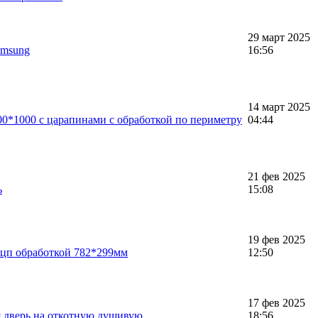
29 март 2025
amsung
16:56
14 март 2025
00*1000 с царапинами с обработкой по периметру
04:44
21 фев 2025
ь
15:08
19 фев 2025
фцп обработкой 782*299мм
12:50
17 фев 2025
 дверь на откотную душивую
18:56