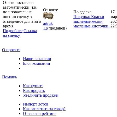
Отзыв поставлен
автоматически, т.к.
От кого:
пользователь не
По сделке:
17
оценил сделку за
Покупка: Краски
мар
отведённое для этого
масленые,мелки
202
artruk
время.
масленые,кисточки.
22:
12
(продавец)
Подробнее
.
Ссылка
на сделку
О проекте
Наши вакансии
Блог компании
Помощь
Как купить
Как продать
Увеличить продажи
Импорт лотов
Как заплатить за товар?
Отзывы и рейтинг