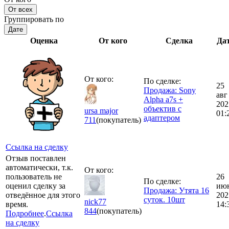
От всех
Группировать по
Дате
Оценка
От кого
Сделка
Да
От кого:
По сделке:
25
Продажа: Sony
авг
Alpha a7s +
202
объектив с
ursa major
01:
адаптером
711
(покупатель)
Ссылка на сделку
Отзыв поставлен
автоматически, т.к.
От кого:
пользователь не
26
По сделке:
оценил сделку за
ию
Продажа: Утята 16
отведённое для этого
202
суток. 10шт
nick77
время.
14:
844
(покупатель)
Подробнее
.
Ссылка
на сделку