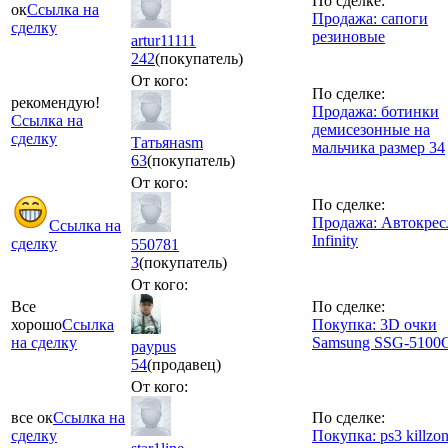
По сделке:
ок
Ссылка на
Продажа: сапоги
сделку
резиновые
artur11111
242
(покупатель)
От кого:
По сделке:
рекомендую!
Продажа: ботинки
Ссылка на
демисезонные на
сделку
Татьянаsm
мальчика размер 34
63
(покупатель)
От кого:
По сделке:
Продажа: Автокрес
Ссылка на
Infinity
сделку
550781
3
(покупатель)
От кого:
Все
По сделке:
хорошо
Ссылка
Покупка: 3D очки
на сделку
Samsung SSG-5100
paypus
54
(продавец)
От кого:
все ок
Ссылка на
По сделке:
сделку
Покупка: ps3 killzo