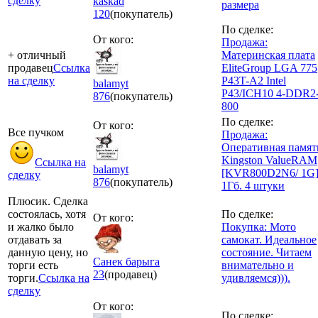
сделку
kaskad
размера
120
(покупатель)
По сделке:
От кого:
Продажа:
+ отличный
Материнская плата
продавец
Ссылка
EliteGroup LGA 775
на сделку
P43T-A2 Intel
balamyt
P43/ICH10 4-DDR2
876
(покупатель)
800
По сделке:
От кого:
Все пучком
Продажа:
Оперативная памят
Kingston ValueRAM
Ссылка на
balamyt
[KVR800D2N6/ 1G
сделку
876
(покупатель)
1Гб. 4 штуки
Плюсик. Сделка
состоялась, хотя
По сделке:
От кого:
и жалко было
Покупка: Мото
отдавать за
самокат. Идеальное
данную цену, но
состояние. Читаем
Санек барыга
торги есть
внимательно и
23
(продавец)
торги.
Ссылка на
удивляемся))).
сделку
От кого:
По сделке: