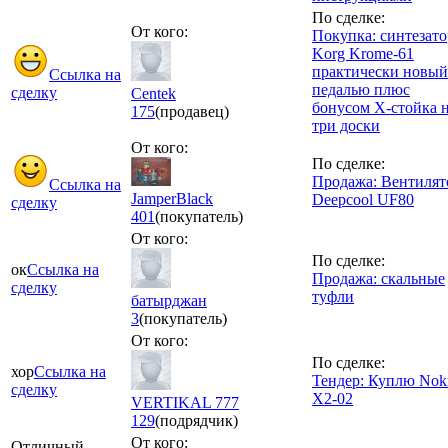
По сделке:
От кого:
Покупка: синтезато
Korg Krome-61
практически новый
Ссылка на
педалью плюс
сделку
Centek
бонусом Х-стойка 
175
(продавец)
три доски
От кого:
По сделке:
Продажа: Вентилят
Ссылка на
JamperBlack
Deepcool UF80
сделку
401
(покупатель)
От кого:
По сделке:
ок
Ссылка на
Продажа: скальные
сделку
туфли
батырджан
3
(покупатель)
От кого:
По сделке:
хор
Ссылка на
Тендер: Куплю Nok
сделку
X2-02
VERTIKAL 777
129
(подрядчик)
От кого:
Отличный