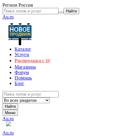
Регион
Россия
Найти
Au.ru
Каталог
Услуги
Распродажа с 1
₽
Магазины
Форум
Помощь
Блог
Найти
Меню
Au.ru
Au.ru