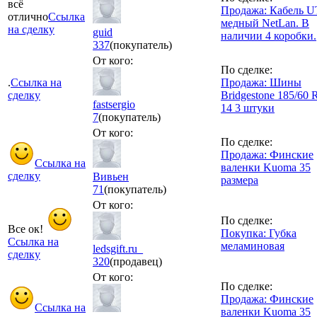
всё
Продажа: Кабель U
отлично
Ссылка
медный NetLan. В
на сделку
guid
наличии 4 коробки.
337
(покупатель)
От кого:
По сделке:
.
Ссылка на
Продажа: Шины
сделку
Bridgestone 185/60 
fastsergio
14 3 штуки
7
(покупатель)
От кого:
По сделке:
Продажа: Финские
Ссылка на
валенки Kuoma 35
сделку
Вивьен
размера
71
(покупатель)
От кого:
По сделке:
Все ок!
Покупка: Губка
Ссылка на
меламиновая
ledsgift.ru_
сделку
320
(продавец)
От кого:
По сделке:
Продажа: Финские
Ссылка на
валенки Kuoma 35