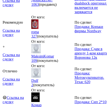
Дениска1987
Ссылка на
dualshock оригинал
1063
(продавец)
сделку
включается не
заряжается
От кого:
Рекомендую
По сделке:
Продажа: Коньки
Ссылка на
фирмы Nordway
roma
сделку
327
(покупатель)
От кого:
По сделке:
+
Продажа: Сдам в
аренду 1-ком кварт
Ссылка на
MaksimKomar
Воронова 12к
сделку
109
(покупатель)
От кого:
По сделке:
Отлично
Продажа:
Мотокультиватор.
Ссылка на
Dulf
Техас 620
сделку
2
(покупатель)
От кого:
😄
Ссылка на
По сделке:
сделку
Продажа: Сип 2*10
Комар