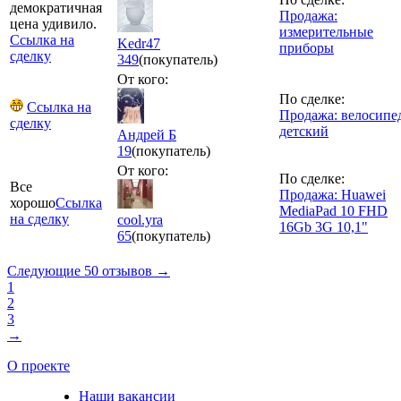
демократичная
Продажа:
цена удивило.
измерительные
Ссылка на
Kedr47
приборы
сделку
349
(покупатель)
От кого:
По сделке:
Ссылка на
Продажа: велосипе
сделку
детский
Андрей Б
19
(покупатель)
От кого:
По сделке:
Все
Продажа: Huawei
хорошо
Ссылка
MediaPad 10 FHD
на сделку
cool.yra
16Gb 3G 10,1"
65
(покупатель)
Следующие 50 отзывов →
1
2
3
→
О проекте
Наши вакансии