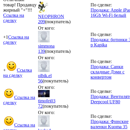
товар! Продавцу
По сделке:
жирный "+"!!!
Продажа: Apple iPa
Ссылка на
16Gb Wi-Fi белый
NEOPHRON
сделку
209
(покупатель)
От кого:
По сделке:
+1
Ссылка на
Продажа: ботинки 
сделку
р Каpika
simmona
139
(покупатель)
От кого:
По сделке:
Продажа: Санки
+
Ссылка
складные Дэми с
на сделку
olbik.el
конвертом
56
(покупатель)
От кого:
По сделке:
Продажа: Вентилят
Ссылка на
timofei03
Deepcool UF80
сделку
72
(покупатель)
От кого:
По сделке:
Продажа: Финские
Ссылка на
валенки Kuoma 35