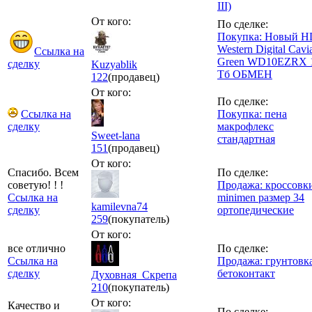
III)
От кого:
По сделке:
Покупка: Новый 
Western Digital Cavi
Ссылка на
Green WD10EZRX 
сделку
Kuzyablik
Тб ОБМЕН
122
(продавец)
От кого:
По сделке:
Ссылка на
Покупка: пена
сделку
макрофлекс
Sweet-lana
стандартная
151
(продавец)
От кого:
Спасибо. Всем
По сделке:
советую! ! !
Продажа: кроссовк
Ссылка на
minimen размер 34
kamilevna74
сделку
ортопедические
259
(покупатель)
От кого:
все отлично
По сделке:
Ссылка на
Продажа: грунтовк
сделку
бетоконтакт
Духовная_Скрепа
210
(покупатель)
От кого:
Качество и
По сделке: