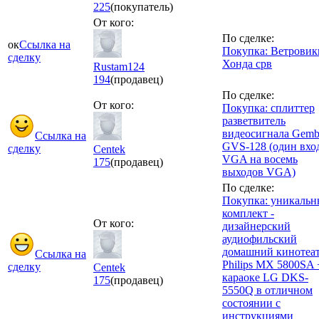
225
(покупатель)
От кого:
По сделке:
ок
Ссылка на
Покупка: Ветровик
сделку
Хонда срв
Rustam124
194
(продавец)
По сделке:
От кого:
Покупка: сплиттер
разветвитель
видеосигнала Gemb
Ссылка на
GVS-128 (один вхо
сделку
Centek
VGA на восемь
175
(продавец)
выходов VGA)
По сделке:
Покупка: уникаль
комплект -
От кого:
дизайнерский
аудиофильский
домашний кинотеа
Ссылка на
Philips MX 5800SA 
сделку
Centek
караоке LG DKS-
175
(продавец)
5550Q в отличном
состоянии с
инструкциями