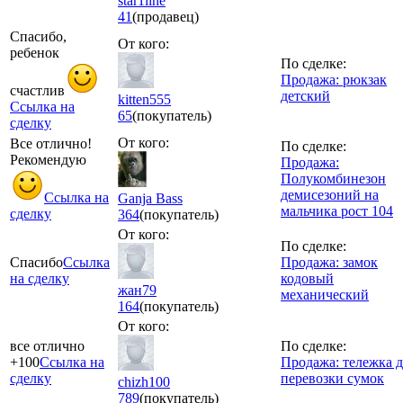
star1line
41
(продавец)
Спасибо,
От кого:
ребенок
По сделке:
Продажа: рюкзак
счастлив
детский
kitten555
Ссылка на
65
(покупатель)
сделку
От кого:
Все отлично!
По сделке:
Рекомендую
Продажа:
Полукомбинезон
демисезоний на
Ссылка на
Ganja Bass
мальчика рост 104
сделку
364
(покупатель)
От кого:
По сделке:
Спасибо
Ссылка
Продажа: замок
на сделку
кодовый
жан79
механический
164
(покупатель)
От кого:
все отлично
По сделке:
+100
Ссылка на
Продажа: тележка д
сделку
перевозки сумок
chizh100
789
(покупатель)