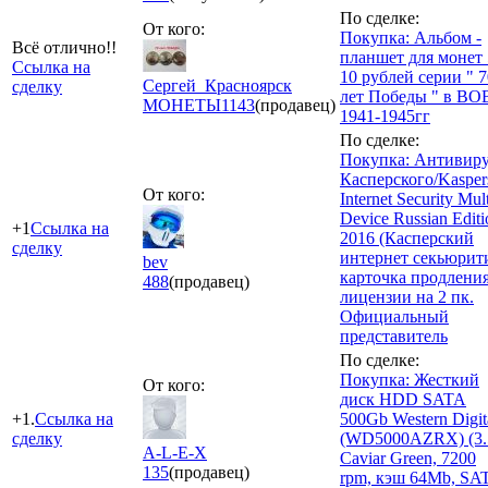
По сделке:
От кого:
Покупка: Альбом -
Всё отлично!!
планшет для монет 
Ссылка на
10 рублей серии " 7
Сергей_Красноярск
сделку
лет Победы " в ВО
МОНЕТЫ
1143
(продавец)
1941-1945гг
По сделке:
Покупка: Антивир
Касперского/Kasper
От кого:
Internet Security Mult
Device Russian Editi
+1
Ссылка на
2016 (Касперский
сделку
интернет секьюрит
bev
карточка продлени
488
(продавец)
лицензии на 2 пк.
Официальный
представитель
По сделке:
Покупка: Жесткий
От кого:
диск HDD SATA
+1.
Ссылка на
500Gb Western Digit
сделку
(WD5000AZRX) (3.
A-L-E-X
Caviar Green, 7200
135
(продавец)
rpm, кэш 64Mb, SA