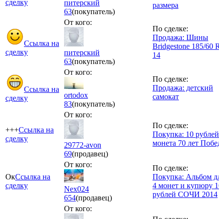
сделку
питерский
размера
63
(покупатель)
От кого:
По сделке:
Продажа: Шины
Ссылка на
Bridgestone 185/60 
сделку
питерский
14
63
(покупатель)
От кого:
По сделке:
Продажа: детский
Ссылка на
ortodox
самокат
сделку
83
(покупатель)
От кого:
По сделке:
+++
Ссылка на
Покупка: 10 рублей
сделку
монета 70 лет Поб
29772-avon
69
(продавец)
От кого:
По сделке:
Ок
Ссылка на
Покупка: Альбом д
сделку
4 монет и купюру 1
Nex024
рублей СОЧИ 2014
654
(продавец)
От кого: