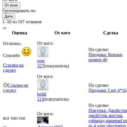
От всех
Группировать по
Дате
1–50 из 107 отзывов
→
Оценка
От кого
Сделка
От кого:
Отлично.
По сделке:
Продажа: Коньки
Спасибо
размер 40
joric
Ссылка на
327
(покупатель)
сделку
От кого:
🙂
Ссылка на
По сделке:
сделку
Продажа: Сип 4*16
bolid
113
(покупатель)
По сделке:
Покупка: Джойсти
От кого:
джойстик жостик
все тип топ
геймпад gamepad p
ps 4 sony playstation