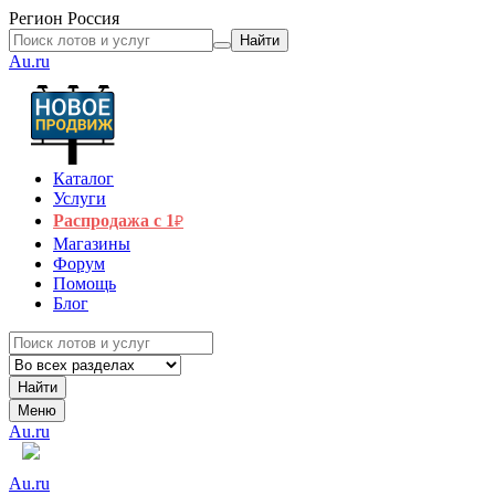
Регион
Россия
Найти
Au.ru
Каталог
Услуги
Распродажа с 1
₽
Магазины
Форум
Помощь
Блог
Найти
Меню
Au.ru
Au.ru