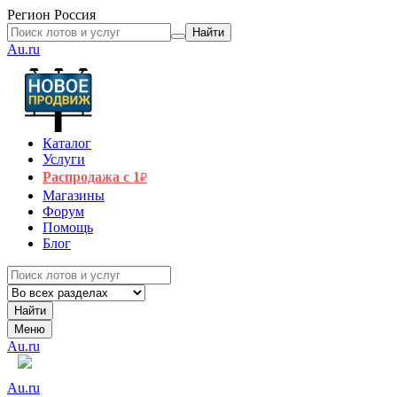
Регион
Россия
Найти
Au.ru
Каталог
Услуги
Распродажа с 1
₽
Магазины
Форум
Помощь
Блог
Найти
Меню
Au.ru
Au.ru