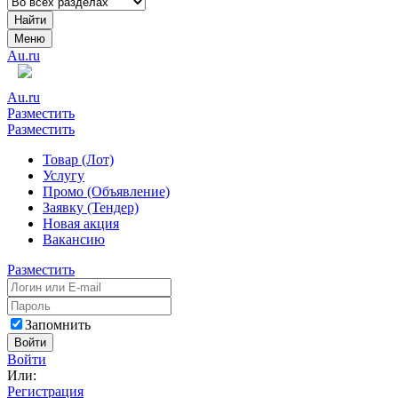
Найти
Меню
Au.ru
Au.ru
Разместить
Разместить
Товар (Лот)
Услугу
Промо (Объявление)
Заявку (Тендер)
Новая акция
Вакансию
Разместить
Запомнить
Войти
Войти
Или:
Регистрация