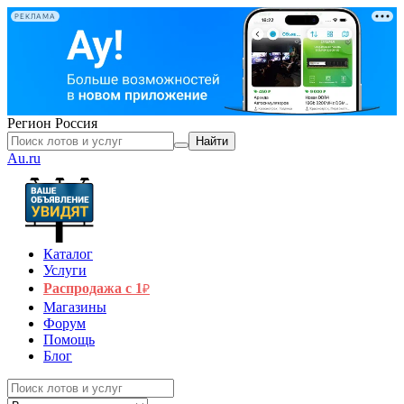
РЕКЛАМА
Регион
Россия
Найти
Au.ru
Каталог
Услуги
Распродажа с 1
₽
Магазины
Форум
Помощь
Блог