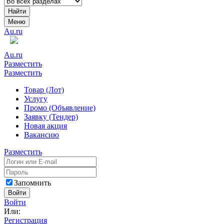
Найти
Меню
Au.ru
Au.ru
Разместить
Разместить
Товар (Лот)
Услугу
Промо (Объявление)
Заявку (Тендер)
Новая акция
Вакансию
Разместить
Запомнить
Войти
Войти
Или:
Регистрация