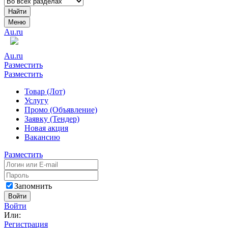
Найти
Меню
Au.ru
Au.ru
Разместить
Разместить
Товар (Лот)
Услугу
Промо (Объявление)
Заявку (Тендер)
Новая акция
Вакансию
Разместить
Запомнить
Войти
Войти
Или:
Регистрация