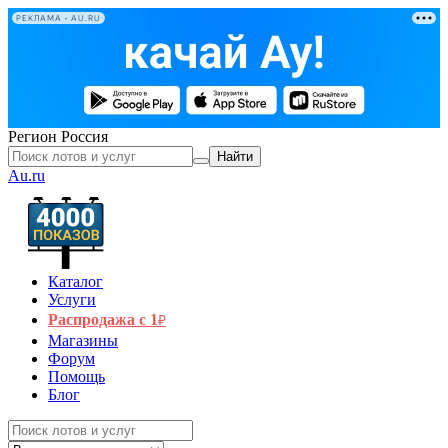
РЕКЛАМА • AU.RU
Регион
Россия
Найти
Au.ru
Каталог
Услуги
Распродажа с 1
₽
Магазины
Форум
Помощь
Блог