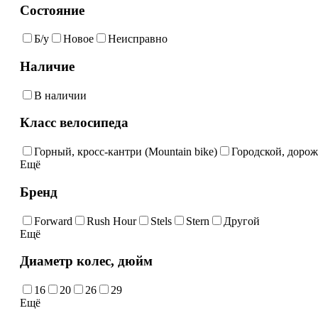
Состояние
Б/у
Новое
Неисправно
Наличие
В наличии
Класс велосипеда
Горный, кросс-кантри (Мountain bike)
Городской, дорож
Ещё
Бренд
Forward
Rush Hour
Stels
Stern
Другой
Ещё
Диаметр колес, дюйм
16
20
26
29
Ещё