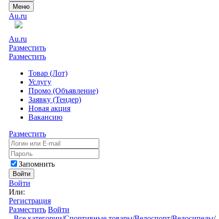
Меню
Au.ru
Au.ru
Разместить
Разместить
Товар (Лот)
Услугу
Промо (Объявление)
Заявку (Тендер)
Новая акция
Вакансию
Разместить
Запомнить
Войти
Войти
Или:
Регистрация
Разместить
Войти
Все категории
/
Спортивные товары
/
Велоспорт
/
Велосипеды
/