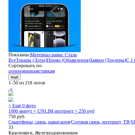
Показаны:
Материал рамы: Сталь
Все
Товары (Лоты)
Промо (Объявления)
Заявки (Тендеры)
С 1 
Сортировать по:
цене
новинкам
ставкам
ещё
1–50 из 218 лотов
→
+ Ещё 0 фото
1000 минут + UNLIM интернет = 250 руб
750
руб.
Смартфоны, связь, навигация
/
Сотовая связь, интернет, ТВ
/
S
33
Красноярск, Железнодорожников