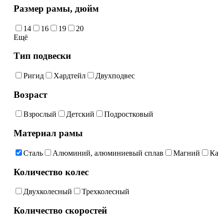
Размер рамы, дюйм
14
16
19
20
Ещё
Тип подвески
Ригид
Хардтейл
Двухподвес
Возраст
Взрослый
Детский
Подростковый
Материал рамы
Сталь
Алюминий, алюминиевый сплав
Магний
Ка
Количество колес
Двухколесный
Трехколесный
Количество скоростей