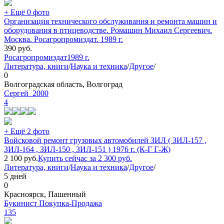
+ Ещё 0 фото
Организация технического обслуживания и ремонта машин и
оборудования в птицеводстве. Ромашин Михаил Сергеевич.
Москва. Росагропромиздат. 1989 г.
390
руб.
Росагропромиздат
1989 г.
Литература, книги
/
Наука и техника
/
Другое
/
0
Волгоградская область, Волгоград
Сергей_2000
4
+ Ещё 2 фото
Войсковой ремонт грузовых автомобилей ЗИЛ ( ЗИЛ-157 ,
ЗИЛ-164 , ЗИЛ-150 , ЗИЛ-151 ) 1976 г. (К-Г Г-Ж)
2 100
руб.
Купить сейчас за
2 300
руб.
Литература, книги
/
Наука и техника
/
Другое
/
5 дней
0
Красноярск, Пашенный
Букинист Покупка-Продажа
135