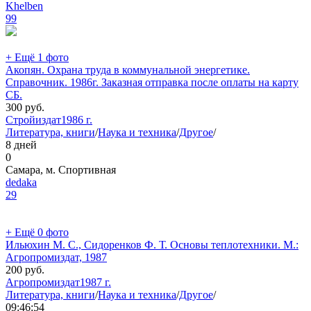
Khelben
99
+ Ещё 1 фото
Акопян. Охрана труда в коммунальной энергетике.
Справочник. 1986г. Заказная отправка после оплаты на карту
СБ.
300
руб.
Стройиздат
1986 г.
Литература, книги
/
Наука и техника
/
Другое
/
8 дней
0
Самара, м. Спортивная
dedaka
29
+ Ещё 0 фото
Ильюхин М. С., Сидоренков Ф. Т. Основы теплотехники. М.:
Агропромиздат, 1987
200
руб.
Агропромиздат
1987 г.
Литература, книги
/
Наука и техника
/
Другое
/
09:46:54