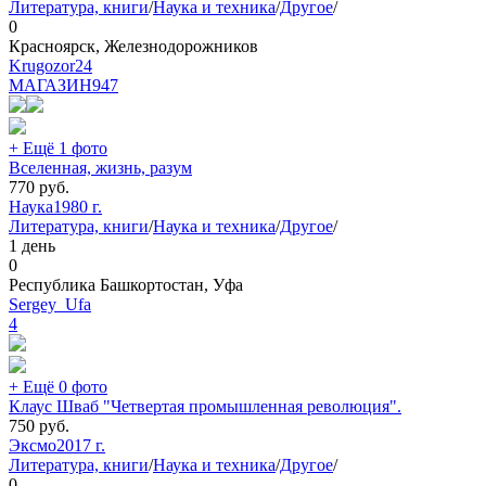
Литература, книги
/
Наука и техника
/
Другое
/
0
Красноярск, Железнодорожников
Krugozor24
МАГАЗИН
947
+ Ещё 1 фото
Вселенная, жизнь, разум
770
руб.
Наука
1980 г.
Литература, книги
/
Наука и техника
/
Другое
/
1 день
0
Республика Башкортостан, Уфа
Sergey_Ufa
4
+ Ещё 0 фото
Клаус Шваб "Четвертая промышленная революция".
750
руб.
Эксмо
2017 г.
Литература, книги
/
Наука и техника
/
Другое
/
0