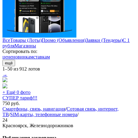
Все
Товары (Лоты)
Промо (Объявления)
Заявки (Тендеры)
С 1
рубля
Магазины
Сортировать по:
цене
новинкам
ставкам
ещё
1–50 из 912 лотов
→
+ Ещё 0 фото
СУПЕР тариф!!!
750
руб.
Смартфоны, связь, навигация
/
Сотовая связь, интернет,
ТВ
/
SIM-карты, телефонные номера
/
24
Красноярск, Железнодорожников
Публикация закреплена