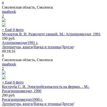
0
Смоленская область, Смоленск
magbook
2
+ Ещё 0 фото
Мухортов В. И. Разводите свиней. М.: Агропромиздат, 1991
100
руб.
Агропромиздат
1991 г.
Литература, книги
/
Наука и техника
/
Другое
/
09:18:16
0
Смоленская область, Смоленск
magbook
2
+ Ещё 0 фото
Коструба С. И. Электробезопасность на фермах. - М.:
Росагропромиздат, 1990
200
руб.
Росагропромиздат
1990 г.
Литература, книги
/
Наука и техника
/
Другое
/