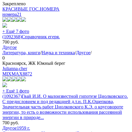
Закреплено
КРАСИВЫЕ ГОС.НОМЕРА
номера
21
+ Ещё 7 фото
(1092368)Справочник егеря.
700
руб.
Другое
Литература, книги
/
Наука и техника
/
Другое
/
0
Красноярск, ЖК Южный берег
Julianna-cher
MIXMAX
8872
+ Ещё 1 фото
(1092367)Гвай И.И. О малоизвестной гипотезе Циолковского.
С предисловием и под редакцией д.т.н. П.К.Ощепкова,
Значительная часть работ Циолковского К.Э. о круговороте
энергии, то есть о возможности использования рассеянной
энергии в природе...
700
руб.
Другое
1959 г.