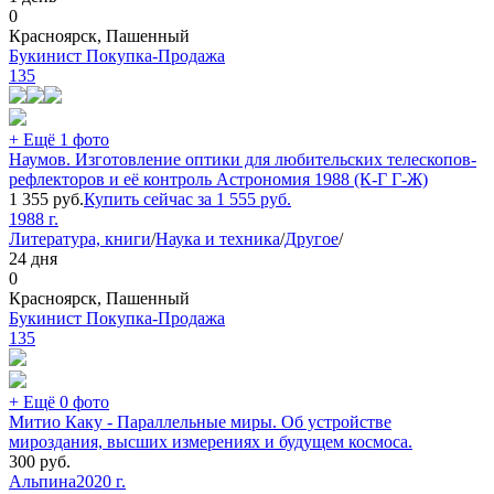
0
Красноярск, Пашенный
Букинист Покупка-Продажа
135
+ Ещё 1 фото
Наумов. Изготовление оптики для любительских телескопов-
рефлекторов и её контроль Астрономия 1988 (К-Г Г-Ж)
1 355
руб.
Купить сейчас за
1 555
руб.
1988 г.
Литература, книги
/
Наука и техника
/
Другое
/
24 дня
0
Красноярск, Пашенный
Букинист Покупка-Продажа
135
+ Ещё 0 фото
Митио Каку - Параллельные миры. Об устройстве
мироздания, высших измерениях и будущем космоса.
300
руб.
Альпина
2020 г.