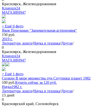
Красноярск, Железнодорожников
Krugozor24
МАГАЗИН
947
+ Ещё 0 фото
Яков Перельман "Занимательная астрономия"
150
руб.
2019 г.
Литература, книги
/
Наука и техника
/
Другое
/
0
Красноярск, Железнодорожников
Krugozor24
МАГАЗИН
947
+ Ещё 1 фото
Силкин В мире множества лун Спутники планет 1982
100
руб.
Купить сейчас за
120
руб.
Наука
1982 г.
Литература, книги
/
Наука и техника
/
Другое
/
13 дней
0
Красноярский край, Сосновоборск