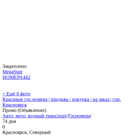
Закреплено
MegaStart
НОМЕРА
442
+ Ещё 0 фото
Красивые гос.номера | продажа | покупка | на заказ | гор.
Красноярск
Промо (Объявление)
Авто, мото, водный транспорт
/
Госномера
/
74 дня
0
Красноярск, Северный