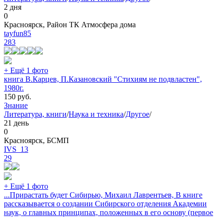
2 дня
0
Красноярск, Район ТК Атмосфера дома
tayfun85
283
+ Ещё 1 фото
книга В.Карцев, П.Казановский "Стихиям не подвластен",
1980г.
150
руб.
Знание
Литература, книги
/
Наука и техника
/
Другое
/
21 день
0
Красноярск, БСМП
IVS_13
29
+ Ещё 1 фото
...Прирастать будет Сибирью, Михаил Лаврентьев, В книге
рассказывается о создании Сибирского отделения Академии
наук, о главных принципах, положенных в его основу (первое