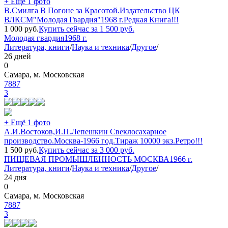
+ Ещё 1 фото
В.Смилга В Погоне за Красотой.Издательство ЦК
ВЛКСМ"Молодая Гвардия"1968 г.Редкая Книга!!!
1 000
руб.
Купить сейчас за
1 500
руб.
Молодая гвардия
1968 г.
Литература, книги
/
Наука и техника
/
Другое
/
26 дней
0
Самара, м. Московская
7887
3
+ Ещё 1 фото
А.И.Востоков,И.П.Лепешкин Свеклосахарное
производство.Москва-1966 год.Тираж 10000 экз.Ретро!!!
1 500
руб.
Купить сейчас за
3 000
руб.
ПИЩЕВАЯ ПРОМЫШЛЕННОСТЬ МОСКВА
1966 г.
Литература, книги
/
Наука и техника
/
Другое
/
24 дня
0
Самара, м. Московская
7887
3