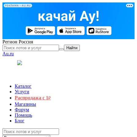
РЕКЛАМА • AU.RU
Регион
Россия
Найти
Au.ru
Каталог
Услуги
Распродажа с 1
₽
Магазины
Форум
Помощь
Блог