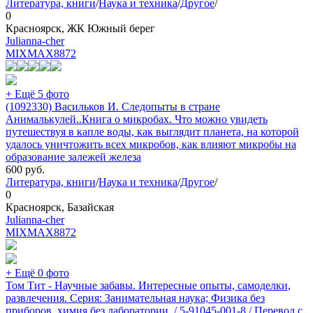
Литература, книги
/
Наука и техника
/
Другое
/
0
Красноярск, ЖК Южный берег
Julianna-cher
MIXMAX
8872
+ Ещё 5 фото
(1092330) Васильков И. Следопыты в стране
Анималькулей..Книга о микробах. Что можно увидеть
путешествуя в капле воды, как выглядит планета, на которой
удалось уничтожить всех микробов, как влияют микробы на
образование залежей железа
600
руб.
Литература, книги
/
Наука и техника
/
Другое
/
0
Красноярск, Базайская
Julianna-cher
MIXMAX
8872
+ Ещё 0 фото
Том Тит - Научные забавы. Интересные опыты, самоделки,
развлечения. Серия: Занимательная наука; Физика без
приборов, химия без лаборатории. / 5-91045-001-8 / Перевод с