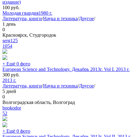
издание)
100
руб.
Молодая гвардия
1980 г.
Литература, книги
/
Наука и техника
/
Другое
/
1 день
0
Красноярск, Студгородок
serg125
1054
+ Ещё 0 фото
European Science and Technology. Декабрь 2013г. Vol I. 2013 г.
300
руб.
2013 г.
Литература, книги
/
Наука и техника
/
Другое
/
5 дней
0
Волгоградская область, Волгоград
bookodor
52
+ Ещё 0 фото
European Science and Technology. Декабрь 2013г. Vol II. 2013 г.