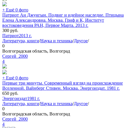
+ Ещё 0 фото
Патриот Ан Джунгын. Подвиг и идейное наследие. Птицына
Елена Александровна. Москва. Гриф и К, Институт
востоковедения РАН, Первое Марта. 2013 г.
300
руб.
Патриот
2013 г.
Литература, книги
/
Наука и техника
/
Другое
/
0
Волгоградская область, Волгоград
Сергей_2000
4
+ Ещё 0 фото
Первые три минуты. Современный взгляд на происхождение
Вселенной. Вайнберг Стивен. Москва. Энергоиздат. 1981 г.
650
руб.
Энергоиздат
1981 г.
Литература, книги
/
Наука и техника
/
Другое
/
0
Волгоградская область, Волгоград
Сергей_2000
4