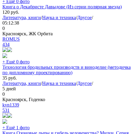
+ Ещё 0 фото
Книга о Декабристе Давыдове (Из серии полярная звезда)
120
руб.
Литература, книги
/
Наука и техника
/
Другое
/
05:12:38
0
Красноярск, ЖК Орбита
ROMUS
434
+ Ещё 0 фото
Технология бродильных производств и виноделие (методичка
по дипломному проектированию)
35
руб.
Литература, книги
/
Наука и техника
/
Другое
/
5 дней
0
Красноярск, Годенко
kvn1339
531
+ Ещё 1 фото
Книга Озоновые дыры и гибель человечества? Мизун. Серия