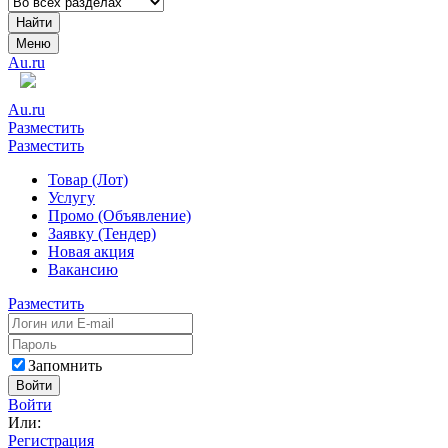
Найти
Меню
Au.ru
Au.ru
Разместить
Разместить
Товар (Лот)
Услугу
Промо (Объявление)
Заявку (Тендер)
Новая акция
Вакансию
Разместить
Запомнить
Войти
Войти
Или:
Регистрация