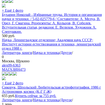
+ Ещё 1 фото
Бухарин Николай - Избранные труды. История и организация
науки и техники. / 5-02-025779-6 / Составители: А. Мелуа, В.
Орел, Г. Смагина. Рецензенты: А. Кольцов, В. Соболев.
Вступительная статья, редакция: Е. Велихов. Художник А.
Слепушкин.
500
руб.
Наука, Ленинградское отделение; Академия наук СССР;
Институт истории естествознания и техники, ленинградский
отдел.
1988 г.
Литература, книги
/
Наука и техника
/
Другое
/
0
Москва, Щукино
alex09-6363
МАГАЗИН
473
+ Ещё 2 фото
Сикорук, Шпольский Любительская астрофотография. 1986 г
Астрономия, космос (К-Г Г-Ж)
655
руб.
Купить сейчас за
755
руб.
Литература, книги
/
Наука и техника
/
Другое
/
1 день