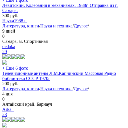
+ Ещё 1 фото
Левитский. Колебания в механизмах. 1988г. Отправка из г.
Самара.
300
руб.
Наука
1988 г.
Литература, книги
/
Наука и техника
/
Другое
/
9 дней
0
Самара, м. Спортивная
dedaka
29
+ Ещё 6 фото
Телевизионные антены Л.М.Капчинский Массовая Радио
библиотека СССР 1970г
200
руб.
Литература, книги
/
Наука и техника
/
Другое
/
4 дня
0
Алтайский край, Барнаул
Arka_
23