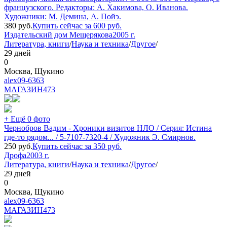
французского. Редакторы: А. Хакимова, О. Иванова.
Художники: М. Демина, А. Пойэ.
380
руб.
Купить сейчас за
600
руб.
Издательский дом Мещерякова
2005 г.
Литература, книги
/
Наука и техника
/
Другое
/
29 дней
0
Москва, Щукино
alex09-6363
МАГАЗИН
473
+ Ещё 0 фото
Чернобров Вадим - Хроники визитов НЛО / Серия: Истина
где-то рядом... / 5-7107-7320-4 / Художник Э. Смирнов.
250
руб.
Купить сейчас за
350
руб.
Дрофа
2003 г.
Литература, книги
/
Наука и техника
/
Другое
/
29 дней
0
Москва, Щукино
alex09-6363
МАГАЗИН
473