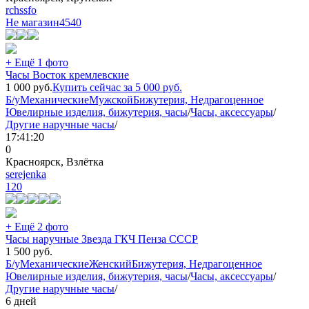
rchssfo
Не магазин
4540
+ Ещё 1 фото
Часы Восток кремлевские
1 000
руб.
Купить сейчас за
5 000
руб.
Б/у
Механические
Мужской
Бижутерия, Недрагоценное
Ювелирные изделия, бижутерия, часы
/
Часы, аксессуары
/
Другие наручные часы
/
17:41:20
0
Красноярск, Взлётка
serejenka
120
+ Ещё 2 фото
Часы наручные Звезда ГКЧ Пенза СССР
1 500
руб.
Б/у
Механические
Женский
Бижутерия, Недрагоценное
Ювелирные изделия, бижутерия, часы
/
Часы, аксессуары
/
Другие наручные часы
/
6 дней