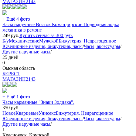
МАГАЗИН
2143
+ Ещё 4 фото
Часы наручные Восток Командирские Подводная лодка
механика в ремонт
249
руб.
Купить сейчас за
300
руб.
Б/у
Механические
Мужской
Бижутерия, Недрагоценное
Ювелирные изделия, бижутерия, часы
/
Часы, аксессуары
/
Другие наручные часы
/
25 дней
0
Омская область
БEPECT
МАГАЗИН
2143
+ Ещё 1 фото
Часы карманные "Знаки Зодиака".
350
руб.
Новое
Кварцевые
Унисекс
Бижутерия, Недрагоценное
Ювелирные изделия, бижутерия, часы
/
Часы, аксессуары
/
Другие наручные часы
/
1
Красноярск, Крупской