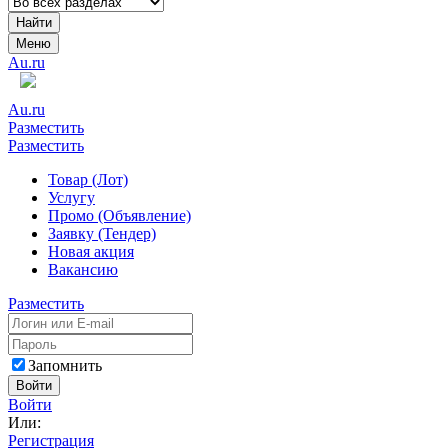
Найти
Меню
Au.ru
Au.ru
Разместить
Разместить
Товар (Лот)
Услугу
Промо (Объявление)
Заявку (Тендер)
Новая акция
Вакансию
Разместить
Запомнить
Войти
Войти
Или:
Регистрация