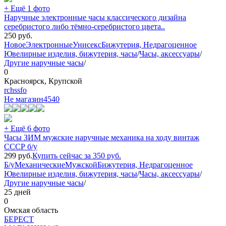
+ Ещё 1 фото
Наручные электронные часы классического дизайна
серебристого либо тёмно-серебристого цвета..
250
руб.
Новое
Электронные
Унисекс
Бижутерия, Недрагоценное
Ювелирные изделия, бижутерия, часы
/
Часы, аксессуары
/
Другие наручные часы
/
0
Красноярск, Крупской
rchssfo
Не магазин
4540
+ Ещё 6 фото
Часы ЗИМ мужские наручные механика на ходу винтаж
СССР б/у
299
руб.
Купить сейчас за
350
руб.
Б/у
Механические
Мужской
Бижутерия, Недрагоценное
Ювелирные изделия, бижутерия, часы
/
Часы, аксессуары
/
Другие наручные часы
/
25 дней
0
Омская область
БEPECT