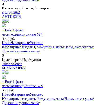
0
Ростовская область, Таганрог
arturo-gatti2
АНТИК
514
+ Ещё 1 фото
часы коллекционные №7
500
руб.
Новое
Кварцевые
Унисекс
Ювелирные изделия, бижутерия, часы
/
Часы, аксессуары
/
Другие наручные часы
/
0
Красноярск, Черёмушки
Julianna-cher
MIXMAX
8872
+ Ещё 1 фото
часы коллекционные № 9
500
руб.
Новое
Кварцевые
Унисекс
Ювелирные изделия, бижутерия, часы
/
Часы, аксессуары
/
Другие наручные часы
/