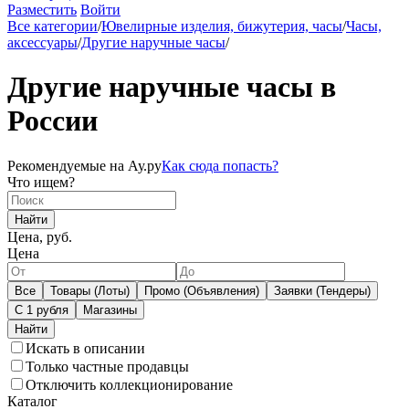
Разместить
Войти
Все категории
/
Ювелирные изделия, бижутерия, часы
/
Часы,
аксессуары
/
Другие наручные часы
/
Другие наручные часы в
России
Рекомендуемые на Ау.ру
Как сюда попасть?
Что ищем?
Найти
Цена, руб.
Цена
Все
Товары (Лоты)
Промо (Объявления)
Заявки (Тендеры)
С 1 рубля
Магазины
Искать в описании
Только частные продавцы
Отключить коллекционирование
Каталог