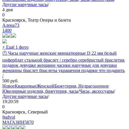
Другие наручные часы
/
4 дня
0
Красноярск, Театр Оперы и балета
Алена73
1400
+ Ещё 1 фото
🕛 Часы наручные женские миниатюрные D 22 мм белый
циферблат стальной браслет / серебро серебристый браслетик
подарок девушке женщине часики наручные для девушки
женщины браслет браслеты украшения подарки что подарить
/
500
руб.
Новое
Кварцевые
Женский
Бижутерия, Недрагоценное
Ювелирные изделия, бижутерия, часы
/
Часы, аксессуары
/
Другие наручные часы
/
19:20:59
0
Красноярск, Северный
ljudvol
МАГАЗИН
5870