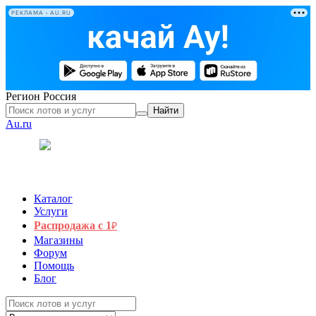
РЕКЛАМА • AU.RU
Регион
Россия
Найти
Au.ru
Каталог
Услуги
Распродажа с 1
₽
Магазины
Форум
Помощь
Блог