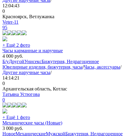
Другие наручные часы
/
12:04:43
0
Красноярск, Ветлужанка
Veter-11
95
+ Ещё 2 фото
Часы карманные и наручные
4 000
руб.
Б/у
Другой
Унисекс
Бижутерия, Недрагоценное
Ювелирные изделия, бижутерия, часы
/
Часы, аксессуары
/
Другие наручные часы
/
14:14:21
0
Архангельская область, Котлас
Татьяна Устюгова
0
+ Ещё 1 фото
Механические часы (Новые)
3 000
руб.
Новое
Механические
Мужской
Бижутерия, Недрагоценное