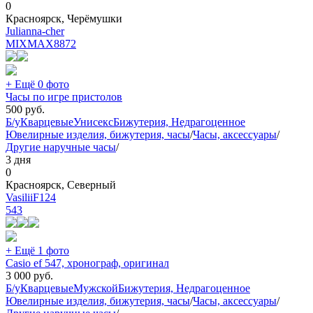
0
Красноярск, Черёмушки
Julianna-cher
MIXMAX
8872
+ Ещё 0 фото
Часы по игре пристолов
500
руб.
Б/у
Кварцевые
Унисекс
Бижутерия, Недрагоценное
Ювелирные изделия, бижутерия, часы
/
Часы, аксессуары
/
Другие наручные часы
/
3 дня
0
Красноярск, Северный
VasiliiF124
543
+ Ещё 1 фото
Casio ef 547, хронограф, оригинал
3 000
руб.
Б/у
Кварцевые
Мужской
Бижутерия, Недрагоценное
Ювелирные изделия, бижутерия, часы
/
Часы, аксессуары
/