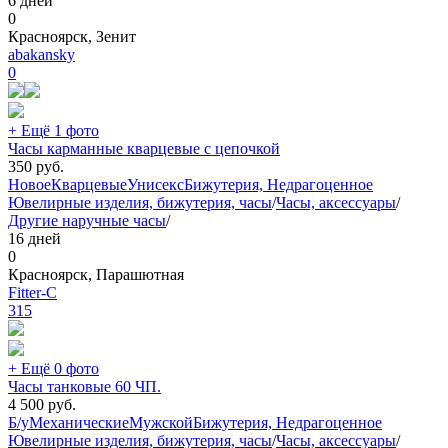
6 дней
0
Красноярск, Зенит
abakansky
0
+ Ещё 1 фото
Часы карманные кварцевые с цепочкой
350
руб.
Новое
Кварцевые
Унисекс
Бижутерия, Недрагоценное
Ювелирные изделия, бижутерия, часы
/
Часы, аксессуары
/
Другие наручные часы
/
16 дней
0
Красноярск, Парашютная
Fitter-C
315
+ Ещё 0 фото
Часы танковые 60 ЧП.
4 500
руб.
Б/у
Механические
Мужской
Бижутерия, Недрагоценное
Ювелирные изделия, бижутерия, часы
/
Часы, аксессуары
/