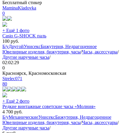
Бесплатный стикер
MaminaKladovka
0
+ Ещё 1 фото
Casio G-SHOCK паль
100
руб.
Б/у
Другой
Унисекс
Бижутерия, Недрагоценное
Ювелирные изделия, бижутерия, часы
/
Часы, аксессуары
/
Другие наручные часы
/
02:02:29
0
Красноярск, Красномосковская
Strelec071
80
+ Ещё 2 фото
Редкие винтажные советские часы «Молния»
4 700
руб.
Б/у
Механические
Унисекс
Бижутерия, Недрагоценное
Ювелирные изделия, бижутерия, часы
/
Часы, аксессуары
/
Другие наручные часы
/