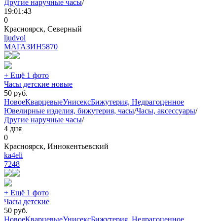
Другие наручные часы
/
19:01:43
0
Красноярск, Северный
ljudvol
МАГАЗИН
5870
+ Ещё 1 фото
Часы детские новые
50
руб.
Новое
Кварцевые
Унисекс
Бижутерия, Недрагоценное
Ювелирные изделия, бижутерия, часы
/
Часы, аксессуары
/
Другие наручные часы
/
4 дня
0
Красноярск, Иннокентьевский
ka4eli
7248
+ Ещё 1 фото
Часы детские
50
руб.
Новое
Кварцевые
Унисекс
Бижутерия, Недрагоценное