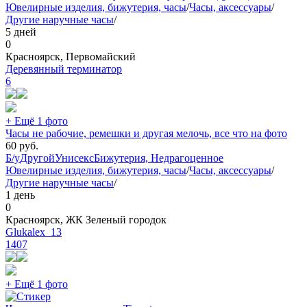
Ювелирные изделия, бижутерия, часы
/
Часы, аксессуары
/
Другие наручные часы
/
5 дней
0
Красноярск, Первомайский
Деревянный терминатор
6
+ Ещё 1 фото
Часы не рабочие, ремешки и другая мелочь, все что на фото
60
руб.
Б/у
Другой
Унисекс
Бижутерия, Недрагоценное
Ювелирные изделия, бижутерия, часы
/
Часы, аксессуары
/
Другие наручные часы
/
1 день
0
Красноярск, ЖК Зеленый городок
Glukalex_13
1407
+ Ещё 1 фото