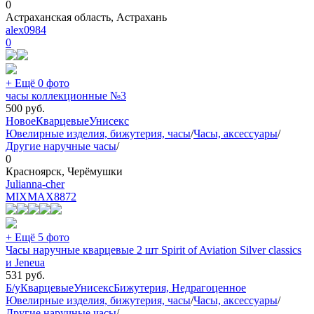
0
Астраханская область, Астрахань
alex0984
0
+ Ещё 0 фото
часы коллекционные №3
500
руб.
Новое
Кварцевые
Унисекс
Ювелирные изделия, бижутерия, часы
/
Часы, аксессуары
/
Другие наручные часы
/
0
Красноярск, Черёмушки
Julianna-cher
MIXMAX
8872
+ Ещё 5 фото
Часы наручные кварцевые 2 шт Spirit of Aviation Silver classics
и Jeneua
531
руб.
Б/у
Кварцевые
Унисекс
Бижутерия, Недрагоценное
Ювелирные изделия, бижутерия, часы
/
Часы, аксессуары
/
Другие наручные часы
/