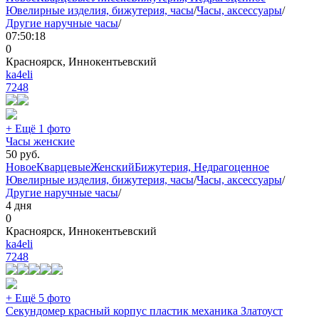
Ювелирные изделия, бижутерия, часы
/
Часы, аксессуары
/
Другие наручные часы
/
07:50:18
0
Красноярск, Иннокентьевский
ka4eli
7248
+ Ещё 1 фото
Часы женские
50
руб.
Новое
Кварцевые
Женский
Бижутерия, Недрагоценное
Ювелирные изделия, бижутерия, часы
/
Часы, аксессуары
/
Другие наручные часы
/
4 дня
0
Красноярск, Иннокентьевский
ka4eli
7248
+ Ещё 5 фото
Секундомер красный корпус пластик механика Златоуст