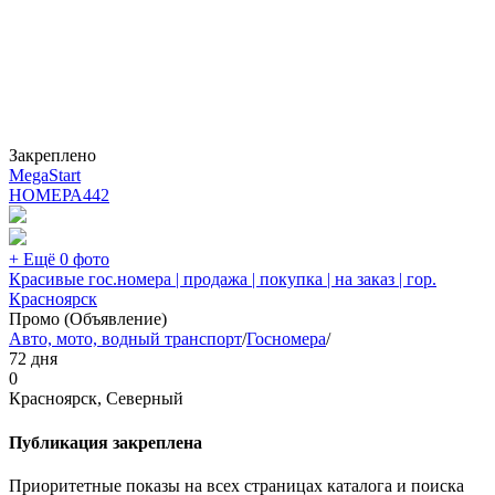
Закреплено
MegaStart
НОМЕРА
442
+ Ещё 0 фото
Красивые гос.номера | продажа | покупка | на заказ | гор.
Красноярск
Промо (Объявление)
Авто, мото, водный транспорт
/
Госномера
/
72 дня
0
Красноярск, Северный
Публикация закреплена
Приоритетные показы на всех страницах каталога и поиска