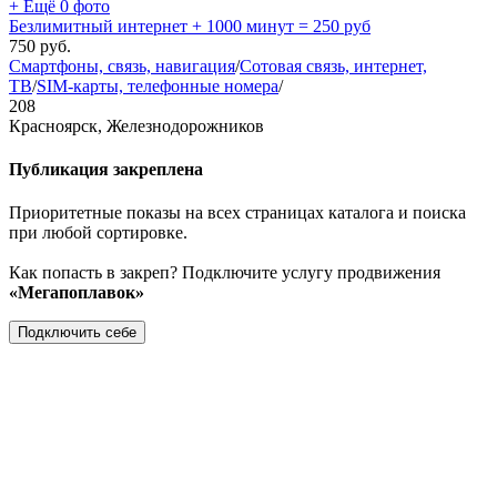
+ Ещё 0 фото
Безлимитный интернет + 1000 минут = 250 руб
750
руб.
Смартфоны, связь, навигация
/
Сотовая связь, интернет,
ТВ
/
SIM-карты, телефонные номера
/
208
Красноярск, Железнодорожников
Публикация закреплена
Приоритетные показы на всех страницах каталога и поиска
при любой сортировке.
Как попасть в закреп? Подключите услугу продвижения
«Мегапоплавок»
Подключить себе