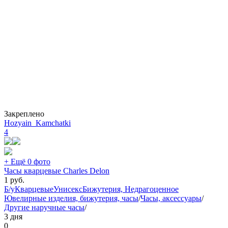
Закреплено
Hozyain_Kamchatki
4
+ Ещё 0 фото
Часы кварцевые Charles Delon
1
руб.
Б/у
Кварцевые
Унисекс
Бижутерия, Недрагоценное
Ювелирные изделия, бижутерия, часы
/
Часы, аксессуары
/
Другие наручные часы
/
3 дня
0