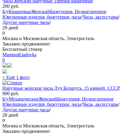
Часы женские наручные Timestar кварцевые
200
руб.
Б/у
Кварцевые
Женский
Бижутерия, Недрагоценное
Ювелирные изделия, бижутерия, часы
/
Часы, аксессуары
/
Другие наручные часы
/
29 дней
0
Москва и Московская область, Электросталь
Заказано продвижение:
Бесплатный стикер
MaminaKladovka
0
+ Ещё 1 фото
Наручные женские часы Луч Беларусь. 15 камней. СССР
900
руб.
Б/у
Механические
Женский
Бижутерия, Недрагоценное
Ювелирные изделия, бижутерия, часы
/
Часы, аксессуары
/
Другие наручные часы
/
28 дней
0
Москва и Московская область, Электросталь
Заказано продвижение: