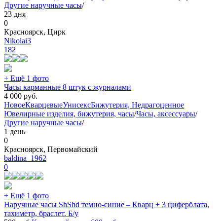
Другие наручные часы
/
23 дня
0
Красноярск, Цирк
Nikolai3
182
+ Ещё 1 фото
Часы карманные 8 штук с журналами
4 000
руб.
Новое
Кварцевые
Унисекс
Бижутерия, Недрагоценное
Ювелирные изделия, бижутерия, часы
/
Часы, аксессуары
/
Другие наручные часы
/
1 день
0
Красноярск, Первомайский
baldina_1962
0
+ Ещё 1 фото
Наручные часы ShShd темно-синие – Кварц + 3 циферблата,
тахиметр, браслет. Б/у