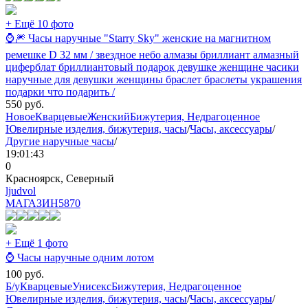
+ Ещё 10 фото
⌚🎆 Часы наручные "Starry Sky" женские на магнитном
ремешке D 32 мм / звездное небо алмазы бриллиант алмазный
циферблат бриллиантовый подарок девушке женщине часики
наручные для девушки женщины браслет браслеты украшения
подарки что подарить /
550
руб.
Новое
Кварцевые
Женский
Бижутерия, Недрагоценное
Ювелирные изделия, бижутерия, часы
/
Часы, аксессуары
/
Другие наручные часы
/
19:01:43
0
Красноярск, Северный
ljudvol
МАГАЗИН
5870
+ Ещё 1 фото
⌚ Часы наручные одним лотом
100
руб.
Б/у
Кварцевые
Унисекс
Бижутерия, Недрагоценное
Ювелирные изделия, бижутерия, часы
/
Часы, аксессуары
/