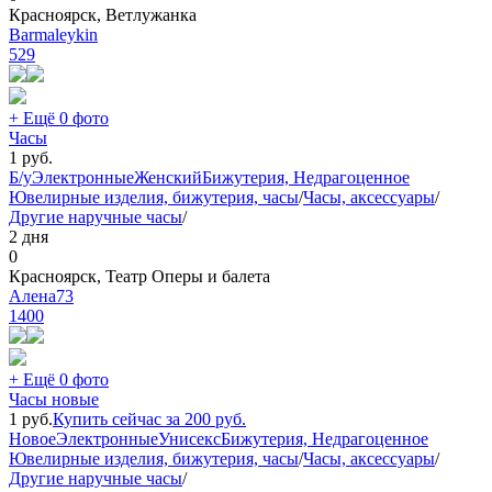
Красноярск, Ветлужанка
Barmaleykin
529
+ Ещё 0 фото
Часы
1
руб.
Б/у
Электронные
Женский
Бижутерия, Недрагоценное
Ювелирные изделия, бижутерия, часы
/
Часы, аксессуары
/
Другие наручные часы
/
2 дня
0
Красноярск, Театр Оперы и балета
Алена73
1400
+ Ещё 0 фото
Часы новые
1
руб.
Купить сейчас за
200
руб.
Новое
Электронные
Унисекс
Бижутерия, Недрагоценное
Ювелирные изделия, бижутерия, часы
/
Часы, аксессуары
/
Другие наручные часы
/