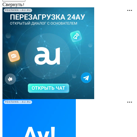
Свернуть
↑
РЕКЛАМА • AU.RU
РЕКЛАМА • AU.RU