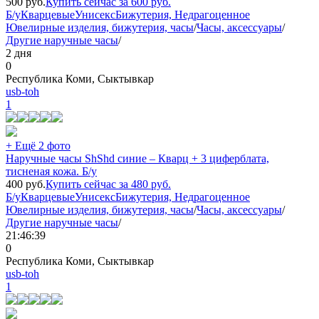
500
руб.
Купить сейчас за
600
руб.
Б/у
Кварцевые
Унисекс
Бижутерия, Недрагоценное
Ювелирные изделия, бижутерия, часы
/
Часы, аксессуары
/
Другие наручные часы
/
2 дня
0
Республика Коми, Сыктывкар
usb-toh
1
+ Ещё 2 фото
Наручные часы ShShd синие – Кварц + 3 циферблата,
тисненая кожа. Б/у
400
руб.
Купить сейчас за
480
руб.
Б/у
Кварцевые
Унисекс
Бижутерия, Недрагоценное
Ювелирные изделия, бижутерия, часы
/
Часы, аксессуары
/
Другие наручные часы
/
21:46:39
0
Республика Коми, Сыктывкар
usb-toh
1