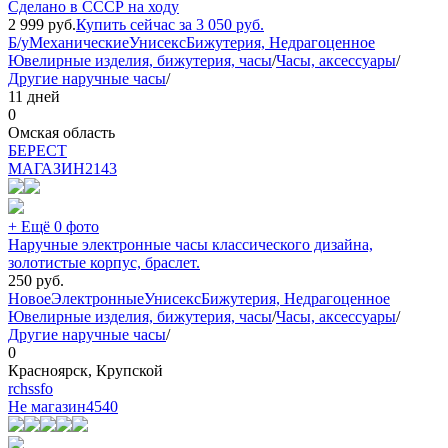
Сделано в СССР на ходу
2 999
руб.
Купить сейчас за
3 050
руб.
Б/у
Механические
Унисекс
Бижутерия, Недрагоценное
Ювелирные изделия, бижутерия, часы
/
Часы, аксессуары
/
Другие наручные часы
/
11 дней
0
Омская область
БEPECT
МАГАЗИН
2143
+ Ещё 0 фото
Наручные электронные часы классического дизайна,
золотистые корпус, браслет.
250
руб.
Новое
Электронные
Унисекс
Бижутерия, Недрагоценное
Ювелирные изделия, бижутерия, часы
/
Часы, аксессуары
/
Другие наручные часы
/
0
Красноярск, Крупской
rchssfo
Не магазин
4540