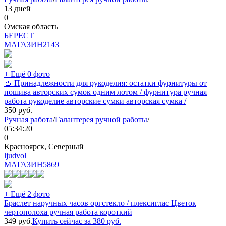
13 дней
0
Омская область
БEPECT
МАГАЗИН
2143
+ Ещё 0 фото
👛 Принадлежности для рукоделия: остатки фурнитуры от
пошива авторских сумок одним лотом / фурнитура ручная
работа рукоделие авторские сумки авторская сумка /
350
руб.
Ручная работа
/
Галантерея ручной работы
/
05:34:20
0
Красноярск, Северный
ljudvol
МАГАЗИН
5869
+ Ещё 2 фото
Браслет наручных часов оргстекло / плексиглас Цветок
чертополоха ручная работа короткий
349
руб.
Купить сейчас за
380
руб.