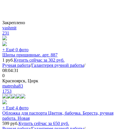
Закреплено
vashmit
231
+ Ещё 0 фото
Шипы пришивные. арт. 887
1
руб.
Купить сейчас за
302
руб.
Ручная работа
/
Галантерея ручной работы
/
08:04:31
0
Красноярск, Цирк
matresha83
1753
+ Ещё 4 фото
Обложка для паспорта Цветок, бабочка. Береста, ручная
работа. Новая
599
руб.
Купить сейчас за
650
руб.
Ручная работа
/
Галантерея ручной работы
/