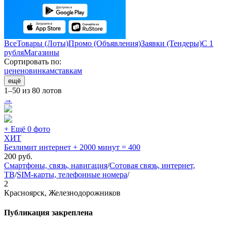
Все
Товары (Лоты)
Промо (Объявления)
Заявки (Тендеры)
С 1
рубля
Магазины
Сортировать по:
цене
новинкам
ставкам
ещё
1–50 из 80 лотов
→
+ Ещё 0 фото
ХИТ
Безлимит интернет + 2000 минут = 400
200
руб.
Смартфоны, связь, навигация
/
Сотовая связь, интернет,
ТВ
/
SIM-карты, телефонные номера
/
2
Красноярск, Железнодорожников
Публикация закреплена