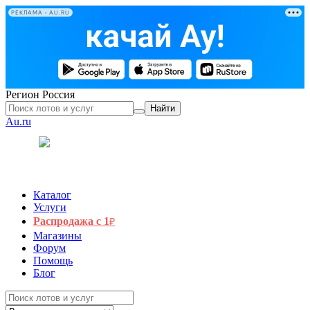
РЕКЛАМА • AU.RU
Регион
Россия
Найти
Au.ru
Каталог
Услуги
Распродажа с 1
₽
Магазины
Форум
Помощь
Блог