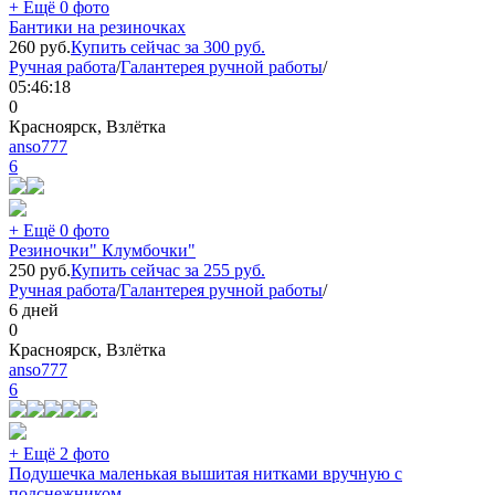
+ Ещё 0 фото
Бантики на резиночках
260
руб.
Купить сейчас за
300
руб.
Ручная работа
/
Галантерея ручной работы
/
05:46:18
0
Красноярск, Взлётка
anso777
6
+ Ещё 0 фото
Резиночки" Клумбочки"
250
руб.
Купить сейчас за
255
руб.
Ручная работа
/
Галантерея ручной работы
/
6 дней
0
Красноярск, Взлётка
anso777
6
+ Ещё 2 фото
Подушечка маленькая вышитая нитками вручную с
подснежником