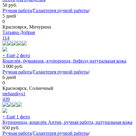
50
руб.
Ручная работа
/
Галантерея ручной работы
/
5 дней
0
Красноярск, Мичурина
Татьяна Добрая
114
+ Ещё 2 фото
Кошелёк, бумажник, купюрница, бифолд натуральная кожа
3 000
руб.
Ручная работа
/
Галантерея ручной работы
/
6 дней
0
Красноярск, Солнечный
mehanikys1
439
+ Ещё 1 фото
Купюрница, кошелёк Антик, ручная работа, натуральная кожа
650
руб.
Ручная работа
/
Галантерея ручной работы
/