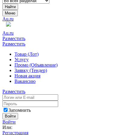
Найти
Меню
Au.ru
Au.ru
Разместить
Разместить
Товар (Лот)
Услугу
Промо (Объявление)
Заявку (Тендер)
Новая акция
Вакансию
Разместить
Запомнить
Войти
Войти
Или:
Регистрация