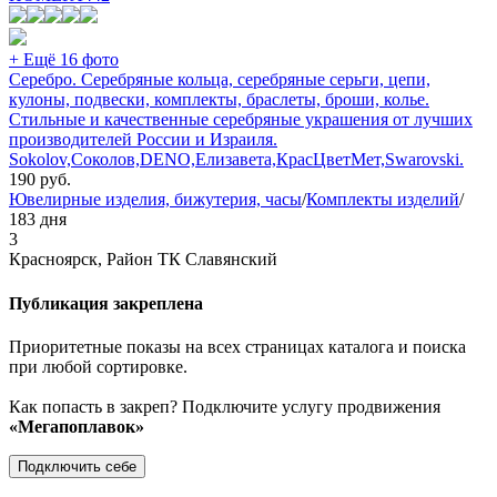
+ Ещё 16 фото
Серебро. Серебряные кольца, серебряные серьги, цепи,
кулоны, подвески, комплекты, браслеты, броши, колье.
Стильные и качественные серебряные украшения от лучших
производителей России и Израиля.
Sokolov,Соколов,DENO,Елизавета,КрасЦветМет,Swarovski.
190
руб.
Ювелирные изделия, бижутерия, часы
/
Комплекты изделий
/
183 дня
3
Красноярск, Район ТК Славянский
Публикация закреплена
Приоритетные показы на всех страницах каталога и поиска
при любой сортировке.
Как попасть в закреп? Подключите услугу продвижения
«Мегапоплавок»
Подключить себе