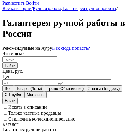
Разместить
Войти
Все категории
/
Ручная работа
/
Галантерея ручной работы
/
Галантерея ручной работы в
России
Рекомендуемые на Ау.ру
Как сюда попасть?
Что ищем?
Найти
Цена, руб.
Цена
Все
Товары (Лоты)
Промо (Объявления)
Заявки (Тендеры)
С 1 рубля
Магазины
Искать в описании
Только частные продавцы
Отключить коллекционирование
Каталог
Галантерея ручной работы