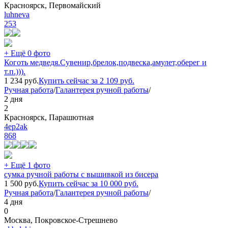
Красноярск, Первомайский
luhneva
253
+ Ещё 0 фото
Коготь медведя.Сувенир,брелок,подвеска,амулет,оберег и
т.п.))).
1 234
руб.
Купить сейчас за
2 109
руб.
Ручная работа
/
Галантерея ручной работы
/
2 дня
2
Красноярск, Парашютная
4ep2ak
868
+ Ещё 1 фото
сумка ручной работы с вышивкой из бисера
1 500
руб.
Купить сейчас за
10 000
руб.
Ручная работа
/
Галантерея ручной работы
/
4 дня
0
Москва, Покровское-Стрешнево