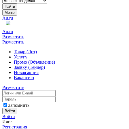
Найти
Меню
Au.ru
Au.ru
Разместить
Разместить
Товар (Лот)
Услугу
Промо (Объявление)
Заявку (Тендер)
Новая акция
Вакансию
Разместить
Запомнить
Войти
Войти
Или:
Регистрация