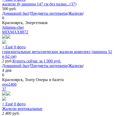
жалюзи бу ширина 147 см без палки...(37)
500
руб.
Домашний быт
/
Предметы интерьера
/
Жалюзи
/
0
Красноярск, Энергетиков
Julianna-cher
MIXMAX
8872
+ Ещё 0 фото
горизонтальные металлические жалюзи комплект (ширина 52
и 62 см)
2
руб.
Купить сейчас за
1 000
руб.
Домашний быт
/
Предметы интерьера
/
Жалюзи
/
4 дня
0
Красноярск, Театр Оперы и балета
ooo2466
37
+ Ещё 0 фото
Жалюзи вертикальные
2 400
руб.