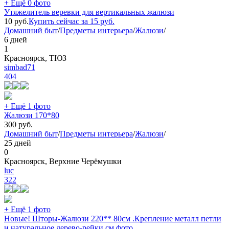
+ Ещё 0 фото
Утяжелитель веревки для вертикальных жалюзи
10
руб.
Купить сейчас за
15
руб.
Домашний быт
/
Предметы интерьера
/
Жалюзи
/
6 дней
1
Красноярск, ТЮЗ
simbad71
404
+ Ещё 1 фото
Жалюзи 170*80
300
руб.
Домашний быт
/
Предметы интерьера
/
Жалюзи
/
25 дней
0
Красноярск, Верхние Черёмушки
luc
322
+ Ещё 1 фото
Новые! Шторы-Жалюзи 220** 80см .Крепление металл петли
и натуральное дерево-рейки.см фото