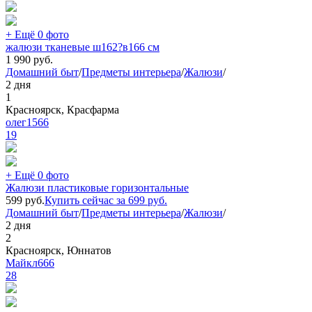
+ Ещё 0 фото
жалюзи тканевые ш162?в166 см
1 990
руб.
Домашний быт
/
Предметы интерьера
/
Жалюзи
/
2 дня
1
Красноярск, Красфарма
олег1566
19
+ Ещё 0 фото
Жалюзи пластиковые горизонтальные
599
руб.
Купить сейчас за
699
руб.
Домашний быт
/
Предметы интерьера
/
Жалюзи
/
2 дня
2
Красноярск, Юннатов
Майкл666
28