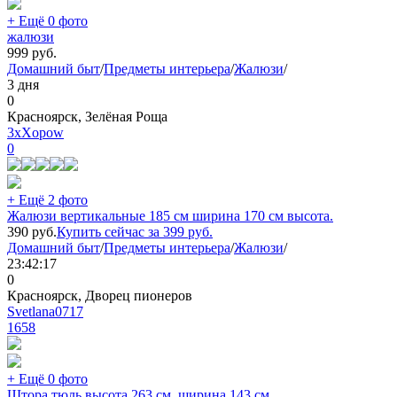
+ Ещё 0 фото
жалюзи
999
руб.
Домашний быт
/
Предметы интерьера
/
Жалюзи
/
3 дня
0
Красноярск, Зелёная Роща
3xXopow
0
+ Ещё 2 фото
Жалюзи вертикальные 185 см ширина 170 см высота.
390
руб.
Купить сейчас за
399
руб.
Домашний быт
/
Предметы интерьера
/
Жалюзи
/
23:42:17
0
Красноярск, Дворец пионеров
Svetlana0717
1658
+ Ещё 0 фото
Штора тюль высота 263 см, ширина 143 см