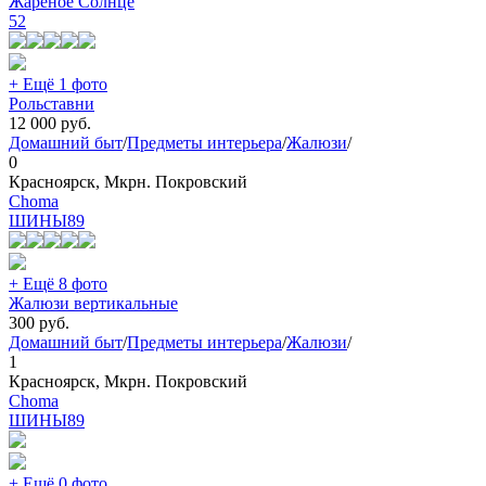
Жареное Солнце
52
+ Ещё 1 фото
Рольставни
12 000
руб.
Домашний быт
/
Предметы интерьера
/
Жалюзи
/
0
Красноярск, Мкрн. Покровский
Choma
ШИНЫ
89
+ Ещё 8 фото
Жалюзи вертикальные
300
руб.
Домашний быт
/
Предметы интерьера
/
Жалюзи
/
1
Красноярск, Мкрн. Покровский
Choma
ШИНЫ
89
+ Ещё 0 фото