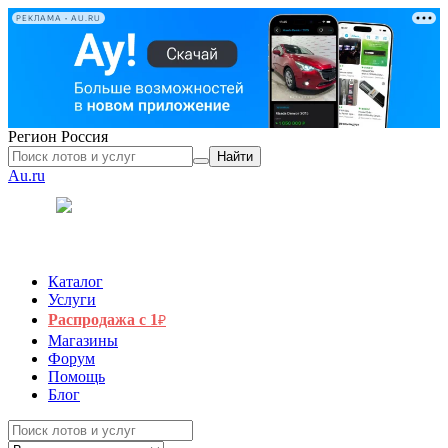
РЕКЛАМА • AU.RU
Регион
Россия
Найти
Au.ru
Каталог
Услуги
Распродажа с 1
₽
Магазины
Форум
Помощь
Блог