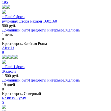
195
+ Ещё 0 фото
рулонная штора махаон 160x160
500
руб.
Домашний быт
/
Предметы интерьера
/
Жалюзи
/
1 день
0
Красноярск, Зелёная Роща
Alex.Li
9
+ Ещё 1 фото
Жалюзи
1 500
руб.
Домашний быт
/
Предметы интерьера
/
Жалюзи
/
19 дней
0
Красноярск, Северный
Restless Gypsy
5