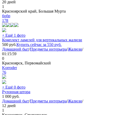
20 дней
1
Красноярский край, Большая Мурта
бобр
178
+ Ещё 1 фото
Комплект ламелей для вертикальных жалюзи
500
руб.
Купить сейчас за
550
руб.
Домашний быт
/
Предметы интерьера
/
Жалюзи
/
01:15:59
0
Красноярск, Первомайский
Korroder
76
+ Ещё 0 фото
Рулонная штора
1 000
руб.
Домашний быт
/
Предметы интерьера
/
Жалюзи
/
12 дней
1
Красноярск, Студгородок