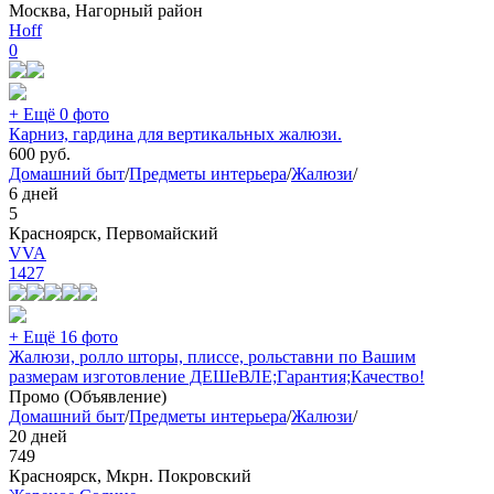
Москва, Нагорный район
Hoff
0
+ Ещё 0 фото
Карниз, гардина для вертикальных жалюзи.
600
руб.
Домашний быт
/
Предметы интерьера
/
Жалюзи
/
6 дней
5
Красноярск, Первомайский
VVA
1427
+ Ещё 16 фото
Жалюзи, ролло шторы, плиссе, рольставни по Вашим
размерам изготовление ДЕШеВЛЕ;Гарантия;Качество!
Промо (Объявление)
Домашний быт
/
Предметы интерьера
/
Жалюзи
/
20 дней
749
Красноярск, Мкрн. Покровский