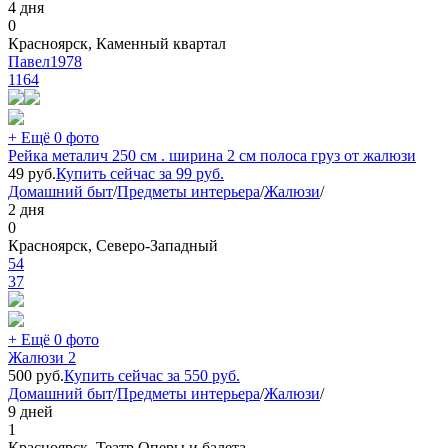
4 дня
0
Красноярск, Каменный квартал
Павел1978
1164
+ Ещё 0 фото
Рейка металич 250 см . ширина 2 см полоса груз от жалюзи
49
руб.
Купить сейчас за
99
руб.
Домашний быт
/
Предметы интерьера
/
Жалюзи
/
2 дня
0
Красноярск, Северо-Западный
54
37
+ Ещё 0 фото
Жалюзи 2
500
руб.
Купить сейчас за
550
руб.
Домашний быт
/
Предметы интерьера
/
Жалюзи
/
9 дней
1
Красноярск, Театр Оперы и балета