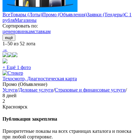
Все
Товары (Лоты)
Промо (Объявления)
Заявки (Тендеры)
С 1
рубля
Магазины
Сортировать по:
цене
новинкам
ставкам
ещё
1–50 из 52 лота
→
+ Ещё 1 фото
Техосмотр, Диагностическая карта
Промо (Объявление)
Услуги
/
Деловые услуги
/
Страховые и финансовые услуги
/
8 дней
2
Красноярск
Публикация закреплена
Приоритетные показы на всех страницах каталога и поиска
при любой сортировке.