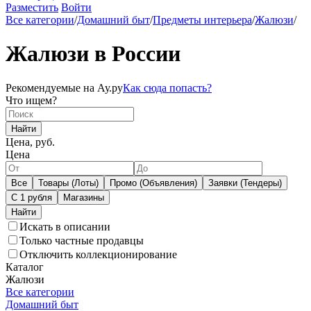
Разместить
Войти
Все категории
/
Домашний быт
/
Предметы интерьера
/
Жалюзи
/
Жалюзи в России
Рекомендуемые на Ау.ру
Как сюда попасть?
Что ищем?
Найти
Цена, руб.
Цена
Все
Товары (Лоты)
Промо (Объявления)
Заявки (Тендеры)
С 1 рубля
Магазины
Искать в описании
Только частные продавцы
Отключить коллекционирование
Каталог
Жалюзи
Все категории
Домашний быт