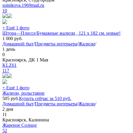
sotnikova.1969mail.ru
10
+ Ещё 1 фото
Штора—Плиссе/Бумажные жалюзи , 121 х 182 см. новые!
1 000
руб.
Домашний быт
/
Предметы интерьера
/
Жалюзи
/
1 день
0
Красноярск, ДК 1 Мая
KLZ61
117
+ Ещё 1 фото
Жалюзи, рольставни
505
руб.
Купить сейчас за
510
руб.
Домашний быт
/
Предметы интерьера
/
Жалюзи
/
2 дня
11
Красноярск, Калинина
Жареное Солнце
52