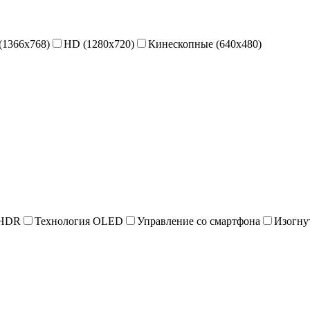
(1366x768)
HD (1280x720)
Кинескопные (640x480)
 HDR
Технология OLED
Управление со смартфона
Изогну