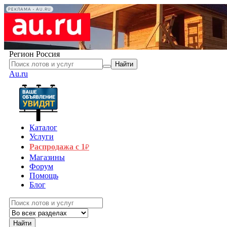
РЕКЛАМА • AU.RU
Регион
Россия
Найти
Au.ru
Каталог
Услуги
Распродажа с 1
₽
Магазины
Форум
Помощь
Блог
Найти