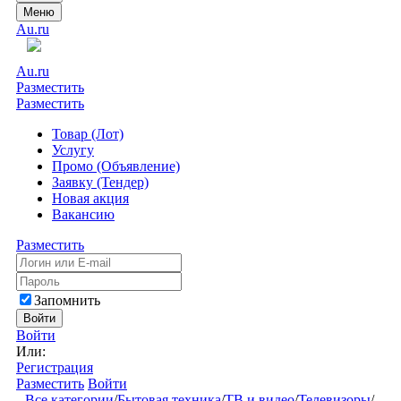
Меню
Au.ru
Au.ru
Разместить
Разместить
Товар (Лот)
Услугу
Промо (Объявление)
Заявку (Тендер)
Новая акция
Вакансию
Разместить
Запомнить
Войти
Войти
Или:
Регистрация
Разместить
Войти
Все категории
/
Бытовая техника
/
ТВ и видео
/
Телевизоры
/