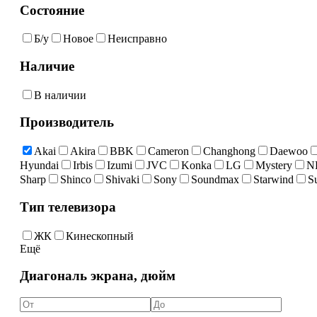
Состояние
Б/у
Новое
Неисправно
Наличие
В наличии
Производитель
Akai
Akira
BBK
Cameron
Changhong
Daewoo
Hyundai
Irbis
Izumi
JVC
Konka
LG
Mystery
N
Sharp
Shinco
Shivaki
Sony
Soundmax
Starwind
S
Тип телевизора
ЖК
Кинескопный
Ещё
Диагональ экрана, дюйм