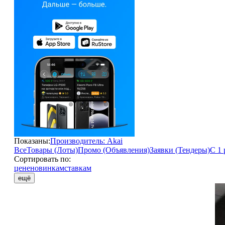
Показаны:
Производитель: Akai
Все
Товары (Лоты)
Промо (Объявления)
Заявки (Тендеры)
С 1 
Сортировать по:
цене
новинкам
ставкам
ещё