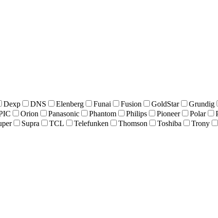
Dexp
DNS
Elenberg
Funai
Fusion
GoldStar
Grundig
PIC
Orion
Panasonic
Phantom
Philips
Pioneer
Polar
uper
Supra
TCL
Telefunken
Thomson
Toshiba
Trony